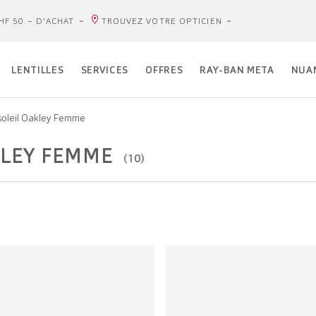
HF 50.– D'ACHAT
TROUVEZ VOTRE OPTICIEN
LENTILLES
SERVICES
OFFRES
RAY-BAN META
NUA
soleil Oakley Femme
KLEY FEMME
(10)