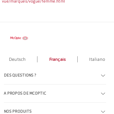
vue/marques/vogue/femme.html
Deutsch
Français
Italiano
DES QUESTIONS ?
Formulaire de contact
A PROPOS DE MCOPTIC
FAQ
Prendre rendez-vous
NOS PRODUITS
Trouver un magasin