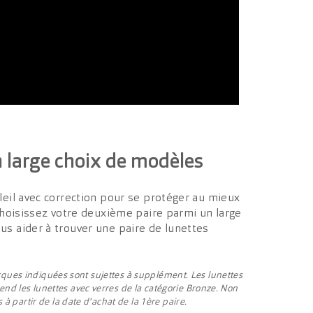
n large choix de modèles
leil avec correction pour se protéger au mieux
choisissez votre deuxième paire parmi un large
s aider à trouver une paire de lunettes
marques indiquées sont sujettes à supplément. Les lunettes
d les lunettes avec verres de la catégorie Bronze. Non
à partir de la date d'achat de la 1ère paire.