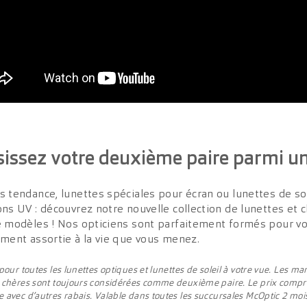
sissez votre deuxième paire parmi u
s tendance, lunettes spéciales pour écran ou lunettes de so
ons UV : découvrez notre nouvelle collection de lunettes et 
e modèles ! Nos opticiens sont parfaitement formés pour vou
ement assortie à la vie que vous menez.
 pour toutes les lunettes optiques et lunettes de soleil à votre vue. Les 
 chères sont toujours considérées comme deuxième paire. Le prix compren
 avec d’autres rabais. Valable dans toutes les succursales McOptic 2 mois 