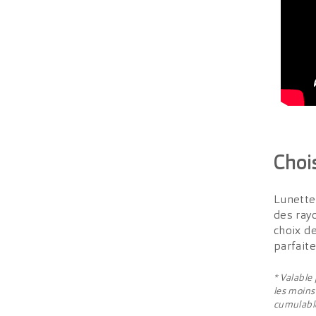
Choi
Lunette
des ray
choix d
parfait
* Valable
les moins
cumulable