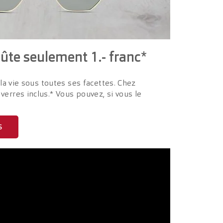
oûte seulement 1.- franc*
 la vie sous toutes ses facettes. Chez
erres inclus.* Vous pouvez, si vous le
S