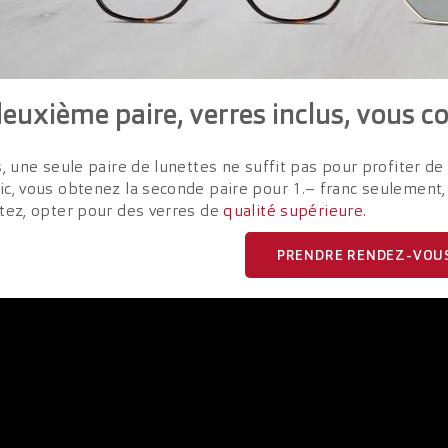
euxième paire, verres inclus, vous c
s, une seule paire de lunettes ne suffit pas pour profiter de
c, vous obtenez la seconde paire pour 1.– franc seulement, v
tez, opter pour des verres de
qualité supérieure.
PRENDRE RENDEZ-VOU