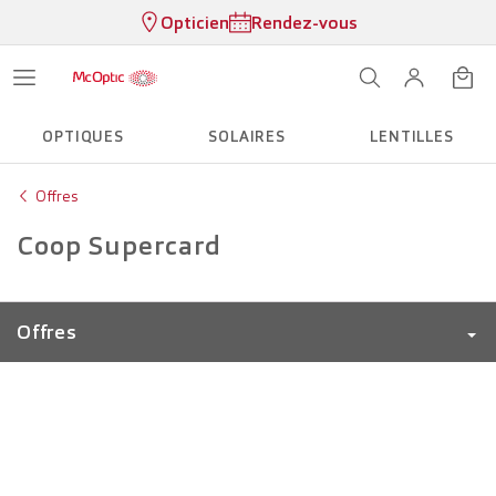
Opticien
Rendez-vous
OPTIQUES
SOLAIRES
LENTILLES
Offres
Coop Supercard
Offres
McOptic Plus. Votre abonnement lunettes de vue
2ème paire à Fr. 1.–