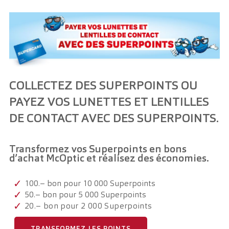
Lunettes avec verres progressifs dès Fr. 398.- +
2ème paire à Fr. 1.-
LensClub
Lunettes à Fr. 49.–
COLLECTEZ DES SUPERPOINTS OU
PAYEZ VOS LUNETTES ET LENTILLES
Coop Supercard
DE CONTACT AVEC DES SUPERPOINTS.
Transformez vos Superpoints en bons
d’achat McOptic et réalisez des économies.
100.– bon pour 10 000 Superpoints
50.– bon pour 5 000 Superpoints
20.– bon pour 2 000 Superpoints
TRANSFORMEZ LES POINTS