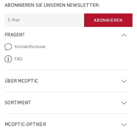
ABONNIEREN SIE UNSEREN NEWSLETTER:
E-Mail
ABONNIEREN
FRAGEN?
Kontaktformular
FAQ
ÜBER MCOPTIC
Termin buchen
SORTIMENT
Filiale finden
Brillen
Unternehmen
MCOPTIC-OPTIKER
Sonnenbrillen
Karriere
Optiker in Genf