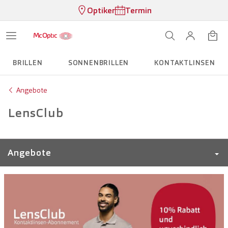
Optiker
Termin
BRILLEN
SONNENBRILLEN
KONTAKTLINSEN
Angebote
LensClub
Angebote
McOptic Plus. Ihr Brillen Abo
Zweite Brille für Fr. 1.-