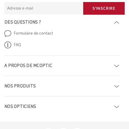
Adresse e-mail
S'INSCRIRE
DES QUESTIONS ?
Formulaire de contact
FAQ
A PROPOS DE MCOPTIC
Prendre rendez-vous
NOS PRODUITS
Trouver un magasin
Lunettes de vue
Entreprise
NOS OPTICIEN
S
Lunettes de soleil
Carrière
Opticiens à Genève
Lentilles de contact
Opticiens à Berne