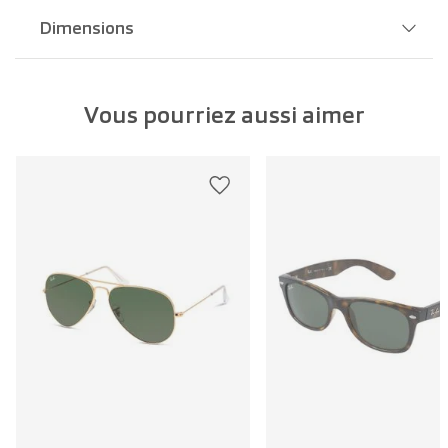
Dimensions
Largeur pont:
19 mm
Vous pourriez aussi aimer
Largeur verre:
48 mm
Longueur branche:
135 mm