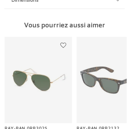
Dimensions
Largeur pont:
18 mm
Vous pourriez aussi aimer
Largeur verre:
47 mm
Longueur branche:
130 mm
RAY-BAN 0RB3025
RAY-BAN 0RB2132