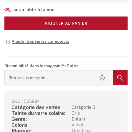
adaptable à la vue
AJOUTER AU PANIER
Ajouter des verres correcteurs
Lunettes adaptées à votre vue
Lunettes avec verres unifocaux
CHF 164.00
Disponibilité dans le magasin McOptic:
Prenez rendez-vous dans votre magasin.
Trouvez un magasin
Lunettes avec verres progressifs
CHF 364.00
SKU : 525984
PRENDRE RENDEZ-VOUS
Catégorie des verres:
Catégorie 3
Teinte du verre solaire:
Gris
Genre:
Enfant
Coloris:
Violet
Marque:
Unofficial