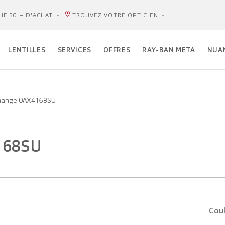
HF 50.– D'ACHAT
TROUVEZ VOTRE OPTICIEN
LENTILLES
SERVICES
OFFRES
RAY-BAN META
NUA
hange 0AX4168SU
168SU
Coul