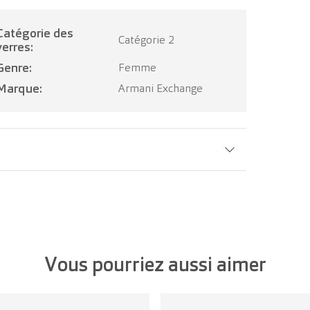
ie des
Catégorie 2
verres:
Genre:
Femme
Marque:
Armani Exchange
Largeur verre:
54 mm
Vous pourriez aussi aimer