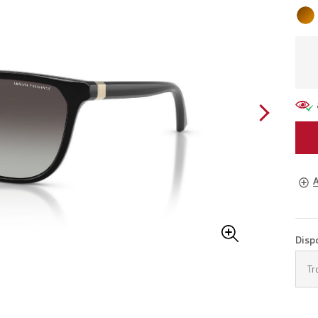
A
Lune
Disp
Pren
Tr