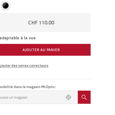
CHF 110.00
adaptable à la vue
AJOUTER AU PANIER
jouter des verres correcteurs
ttes adaptées à votre vue
Lunettes avec verres unifocaux
CHF 235.00
onibilité dans le magasin McOptic:
ez rendez-vous dans votre magasin.
ouvez un magasin
Lunettes avec verres progressifs
CHF 435.00