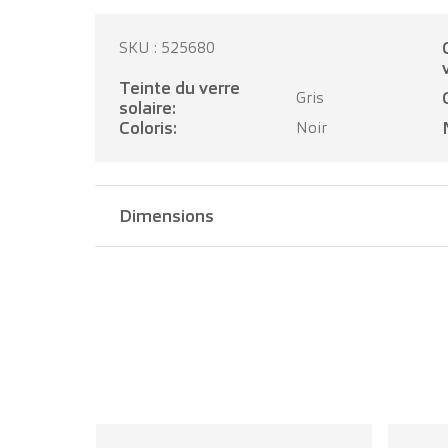
Catégor
SKU : 525680
Teinte du verre
Gris
solaire:
Coloris:
Noir
Dimensions
Largeur pont:
19 mm
Longueur branche:
140 mm