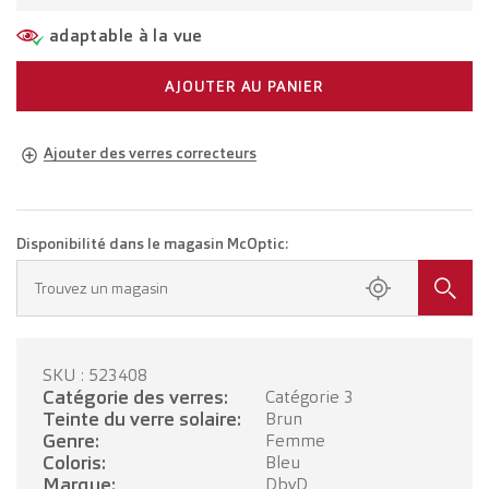
adaptable à la vue
AJOUTER AU PANIER
Ajouter des verres correcteurs
Lunettes adaptées à votre vue
Lunettes avec verres unifocaux
CHF 234.00
Disponibilité dans le magasin McOptic:
Prenez rendez-vous dans votre magasin.
Trouvez un magasin
Lunettes avec verres progressifs
CHF 434.00
SKU : 523408
PRENDRE RENDEZ-VOUS
Catégorie des verres:
Catégorie 3
Teinte du verre solaire:
Brun
Genre:
Femme
Coloris:
Bleu
Marque:
DbyD