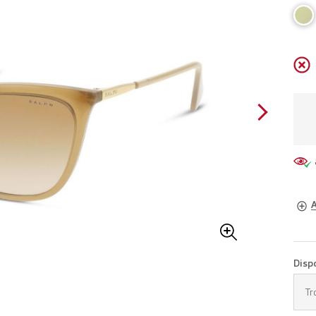
A
Lune
Disp
Pren
Tr