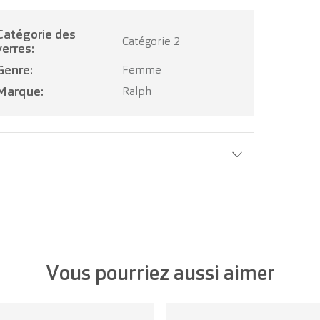
ie des
Catégorie 2
verres:
Genre:
Femme
Marque:
Ralph
Largeur verre:
55 mm
Vous pourriez aussi aimer