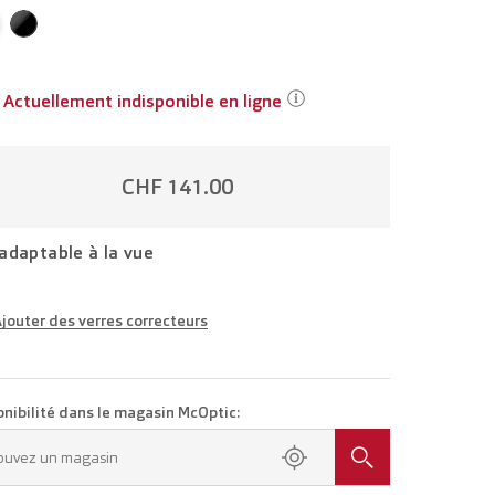
Actuellement indisponible en ligne
CHF 141.00
adaptable à la vue
jouter des verres correcteurs
ttes adaptées à votre vue
Lunettes avec verres unifocaux
CHF 266.00
onibilité dans le magasin McOptic:
ez rendez-vous dans votre magasin.
ouvez un magasin