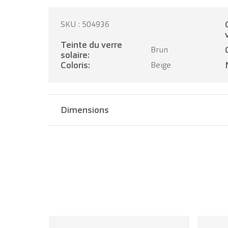
Catégor
SKU : 504936
Teinte du verre
Brun
solaire:
Coloris:
Beige
Dimensions
Largeur pont:
17 mm
Longueur branche:
140 mm