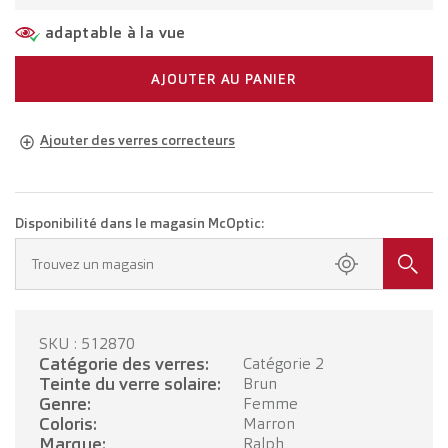
adaptable à la vue
AJOUTER AU PANIER
Ajouter des verres correcteurs
Lunettes adaptées à votre vue
Lunettes avec verres unifocaux
CHF 278.00
Disponibilité dans le magasin McOptic:
Prenez rendez-vous dans votre magasin.
Trouvez un magasin
Lunettes avec verres progressifs
CHF 478.00
SKU : 512870
PRENDRE RENDEZ-VOUS
Catégorie des verres:
Catégorie 2
Teinte du verre solaire:
Brun
Genre:
Femme
Coloris:
Marron
Marque:
Ralph