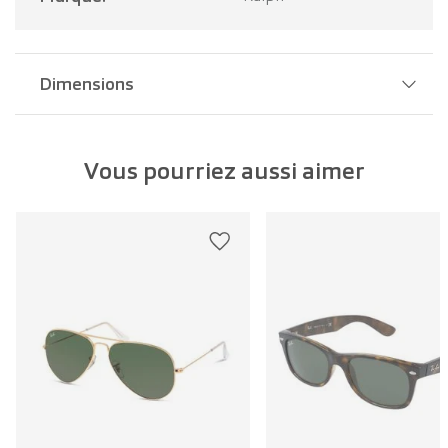
Dimensions
Largeur pont:
16 mm
Vous pourriez aussi aimer
Largeur verre:
56 mm
Longueur branche:
145 mm