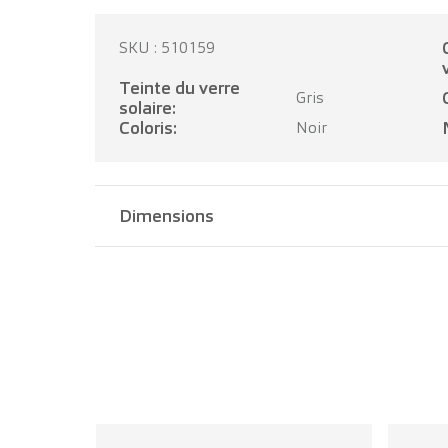
Catégor
SKU : 510159
Teinte du verre
Gris
solaire:
Coloris:
Noir
Dimensions
Largeur pont:
17 mm
Longueur branche:
145 mm