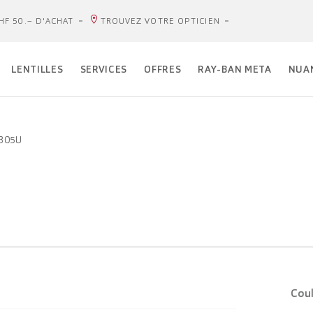
HF 50.– D'ACHAT
TROUVEZ VOTRE OPTICIEN
LENTILLES
SERVICES
OFFRES
RAY-BAN META
NUA
5305U
Coul