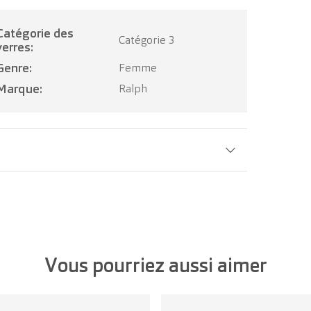
ie des
Catégorie 3
verres:
Genre:
Femme
Marque:
Ralph
Largeur verre:
56 mm
Vous pourriez aussi aimer