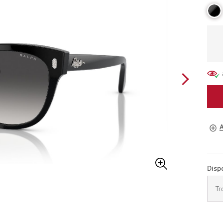
A
Lune
Disp
Pren
Tr