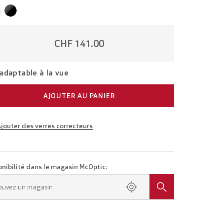
CHF 141.00
adaptable à la vue
AJOUTER AU PANIER
jouter des verres correcteurs
ttes adaptées à votre vue
Lunettes avec verres unifocaux
CHF 266.00
onibilité dans le magasin McOptic:
ez rendez-vous dans votre magasin.
ouvez un magasin
Lunettes avec verres progressifs
CHF 466.00