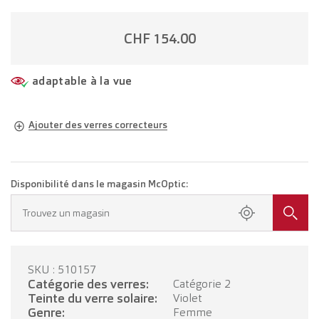
CHF 154.00
adaptable à la vue
Ajouter des verres correcteurs
Lunettes adaptées à votre vue
Lunettes avec verres unifocaux
CHF 279.00
Disponibilité dans le magasin McOptic:
Prenez rendez-vous dans votre magasin.
Trouvez un magasin
Lunettes avec verres progressifs
CHF 479.00
SKU : 510157
PRENDRE RENDEZ-VOUS
Catégorie des verres:
Catégorie 2
Teinte du verre solaire:
Violet
Genre:
Femme