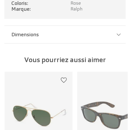
Coloris:
Rose
Marque:
Ralph
Dimensions
Largeur pont:
16 mm
Vous pourriez aussi aimer
Largeur verre:
57 mm
Longueur branche:
140 mm