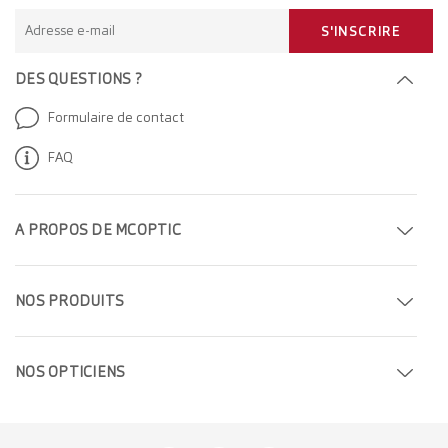
Adresse e-mail
S'INSCRIRE
DES QUESTIONS ?
Formulaire de contact
FAQ
A PROPOS DE MCOPTIC
Prendre rendez-vous
NOS PRODUITS
Trouver un magasin
Lunettes de vue
Entreprise
NOS OPTICIEN
S
Lunettes de soleil
Carrière
Opticiens à Genève
Lentilles de contact