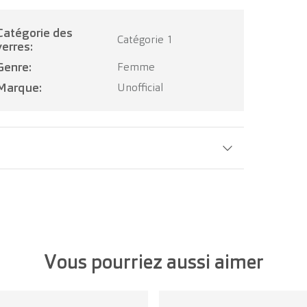
ie des
Catégorie 1
verres:
Genre:
Femme
Marque:
Unofficial
Largeur verre:
55 mm
Vous pourriez aussi aimer