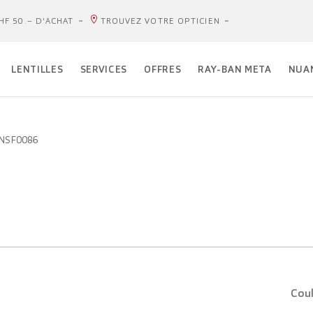
HF 50.– D'ACHAT
TROUVEZ VOTRE OPTICIEN
LENTILLES
SERVICES
OFFRES
RAY-BAN META
NUA
 UNSF0086
Coul