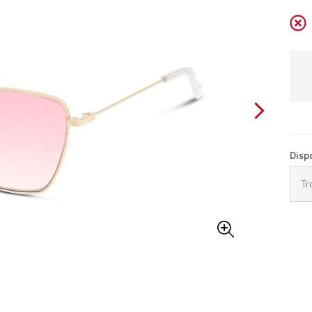
Disp
Tr