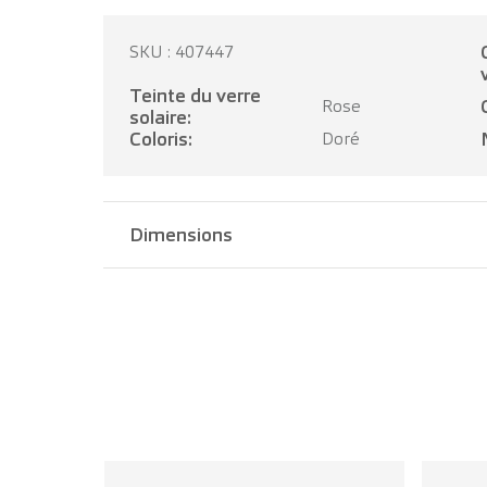
Catégor
SKU : 407447
Teinte du verre
Rose
solaire:
Coloris:
Doré
Dimensions
Largeur pont:
17 mm
Longueur branche:
140 mm