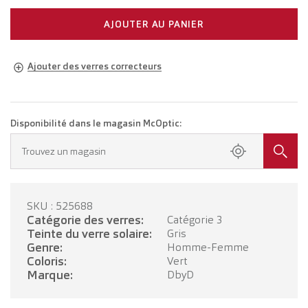
AJOUTER AU PANIER
Ajouter des verres correcteurs
Lunettes adaptées à votre vue
Lunettes avec verres unifocaux
CHF 224.00
Disponibilité dans le magasin McOptic:
Prenez rendez-vous dans votre magasin.
Trouvez un magasin
Lunettes avec verres progressifs
CHF 424.00
SKU : 525688
PRENDRE RENDEZ-VOUS
Catégorie des verres:
Catégorie 3
Teinte du verre solaire:
Gris
Genre:
Homme-Femme
Coloris:
Vert
Marque:
DbyD