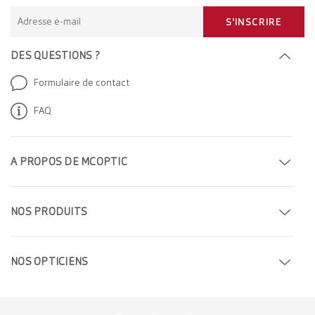
Adresse e-mail
S'INSCRIRE
DES QUESTIONS ?
Formulaire de contact
FAQ
A PROPOS DE MCOPTIC
Prendre rendez-vous
NOS PRODUITS
Trouver un magasin
Lunettes de vue
Entreprise
NOS OPTICIEN
S
Lunettes de soleil
Carrière
Opticiens à Genève
Lentilles de contact