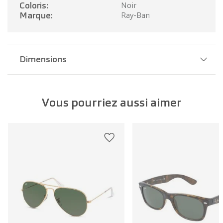
Coloris:
Noir
Marque:
Ray-Ban
Dimensions
Largeur pont:
14 mm
Vous pourriez aussi aimer
Largeur verre:
58 mm
Longueur branche:
135 mm