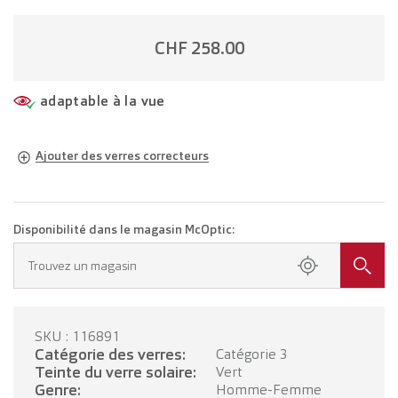
CHF 258.00
adaptable à la vue
Ajouter des verres correcteurs
Lunettes adaptées à votre vue
Lunettes avec verres unifocaux
CHF 383.00
Disponibilité dans le magasin McOptic:
Prenez rendez-vous dans votre magasin.
Trouvez un magasin
Lunettes avec verres progressifs
CHF 583.00
SKU : 116891
PRENDRE RENDEZ-VOUS
Catégorie des verres:
Catégorie 3
Teinte du verre solaire:
Vert
Genre:
Homme-Femme