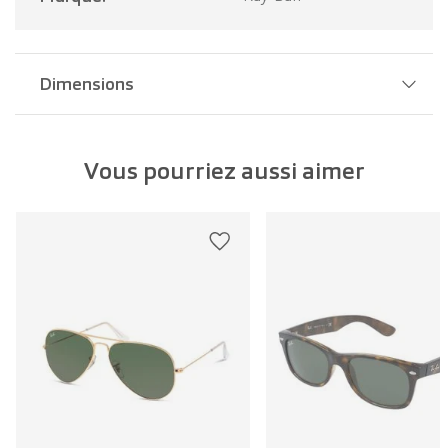
Dimensions
Largeur pont:
20 mm
Vous pourriez aussi aimer
Largeur verre:
53 mm
Longueur branche:
145 mm