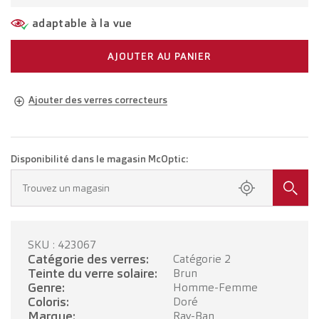
adaptable à la vue
AJOUTER AU PANIER
Ajouter des verres correcteurs
Lunettes adaptées à votre vue
Lunettes avec verres unifocaux
CHF 336.00
Disponibilité dans le magasin McOptic:
Prenez rendez-vous dans votre magasin.
Trouvez un magasin
Lunettes avec verres progressifs
CHF 536.00
SKU : 423067
PRENDRE RENDEZ-VOUS
Catégorie des verres:
Catégorie 2
Teinte du verre solaire:
Brun
Genre:
Homme-Femme
Coloris:
Doré
Marque:
Ray-Ban