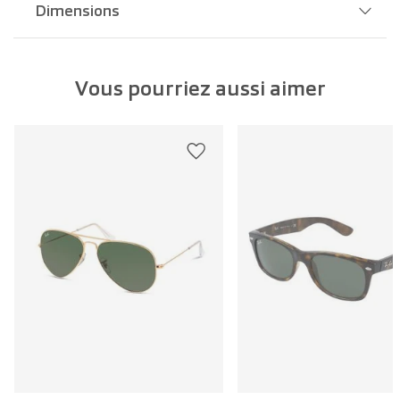
Dimensions
Largeur pont:
16 mm
Vous pourriez aussi aimer
Largeur verre:
56 mm
Longueur branche:
145 mm