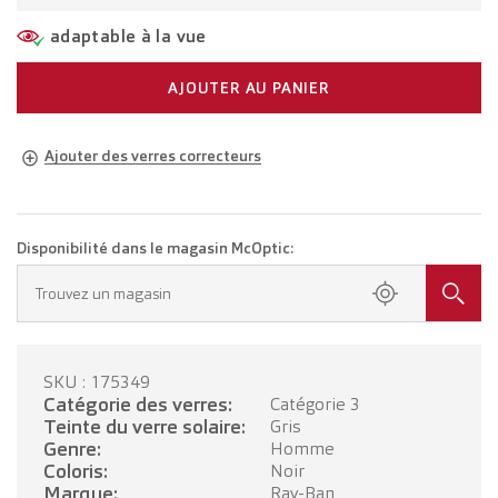
adaptable à la vue
AJOUTER AU PANIER
Ajouter des verres correcteurs
Lunettes adaptées à votre vue
Lunettes avec verres unifocaux
CHF 298.00
Disponibilité dans le magasin McOptic:
Prenez rendez-vous dans votre magasin.
Trouvez un magasin
Lunettes avec verres progressifs
CHF 498.00
SKU : 175349
PRENDRE RENDEZ-VOUS
Catégorie des verres:
Catégorie 3
Teinte du verre solaire:
Gris
Genre:
Homme
Coloris:
Noir
Marque:
Ray-Ban