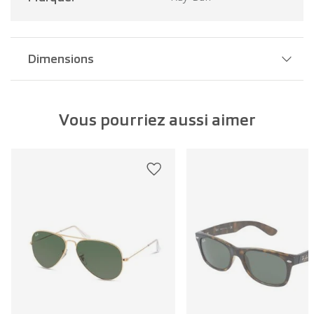
Dimensions
Largeur pont:
18 mm
Vous pourriez aussi aimer
Largeur verre:
54 mm
Longueur branche:
145 mm