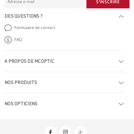
Adresse e-mail
S'INSCRIRE
DES QUESTIONS ?
Formulaire de contact
FAQ
A PROPOS DE MCOPTIC
Prendre rendez-vous
NOS PRODUITS
Trouver un magasin
Lunettes de vue
Entreprise
NOS OPTICIEN
S
Lunettes de soleil
Carrière
Opticiens à Genève
Lentilles de contact
Opticiens à Berne
Produits d'entretien pour les lentilles de contact