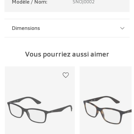
Modèle / Nom:
SNOJ0002
Dimensions
Largeur pont:
15 mm
Vous pourriez aussi aimer
Largeur verre:
46 mm
Longueur branche:
125 mm