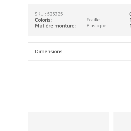
SKU : 525325
Coloris:
Ecaille
Matière monture:
Plastique
Dimensions
Largeur pont:
16 mm
Longueur branche:
140 mm