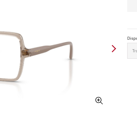
Disp
Tr