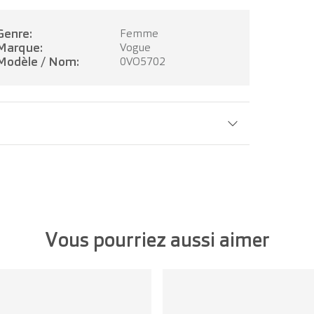
Genre:
Femme
Marque:
Vogue
Modèle / Nom:
0VO5702
Largeur verre:
51 mm
Vous pourriez aussi aimer