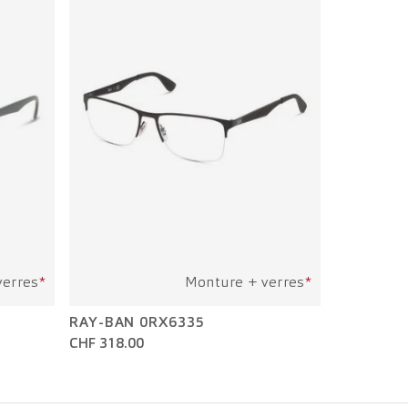
verres
*
Monture + verres
*
RAY-BAN 0RX6335
CHF 318.00