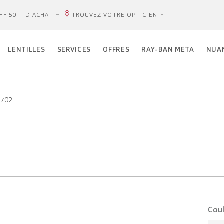
HF 50.– D'ACHAT
TROUVEZ VOTRE OPTICIEN
LENTILLES
SERVICES
OFFRES
RAY-BAN META
NUA
5702
Coul