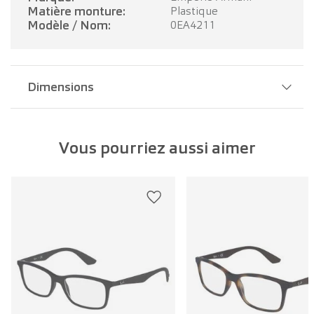
Matière monture:
Plastique
Modèle / Nom:
0EA4211
Dimensions
Largeur pont:
20 mm
Vous pourriez aussi aimer
Largeur verre:
52 mm
Longueur branche:
145 mm