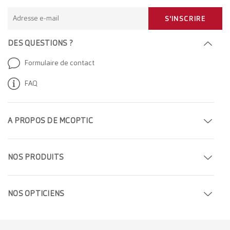
Adresse e-mail
S'INSCRIRE
DES QUESTIONS ?
Formulaire de contact
FAQ
A PROPOS DE MCOPTIC
Prendre rendez-vous
NOS PRODUITS
Trouver un magasin
Lunettes de vue
Entreprise
NOS OPTICIEN
S
Lunettes de soleil
Carrière
Opticiens à Genève
Lentilles de contact