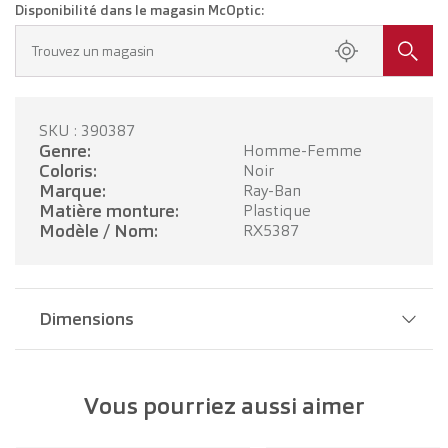
Disponibilité dans le magasin McOptic:
Trouvez un magasin
SKU : 390387
Genre:
Homme-Femme
Coloris:
Noir
Marque:
Ray-Ban
Matière monture:
Plastique
Modèle / Nom:
RX5387
Dimensions
Largeur pont:
18 mm
Vous pourriez aussi aimer
Largeur verre:
54 mm