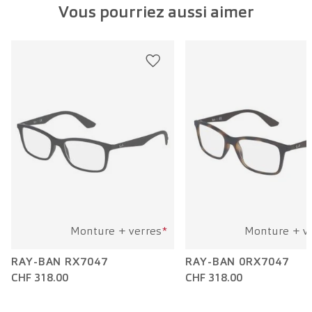
Vous pourriez aussi aimer
Largeur verre:
53 mm
Longueur branche:
136 mm
Monture + verres
*
Monture + v
RAY-BAN RX7047
RAY-BAN 0RX7047
CHF 318.00
CHF 318.00