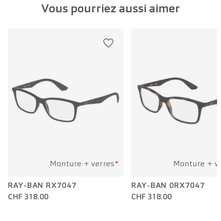
Vous pourriez aussi aimer
Largeur verre:
56 mm
Longueur branche:
140 mm
Monture + verres
*
Monture + v
RAY-BAN RX7047
RAY-BAN 0RX7047
CHF 318.00
CHF 318.00