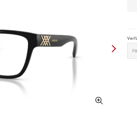
Verfü
Fi