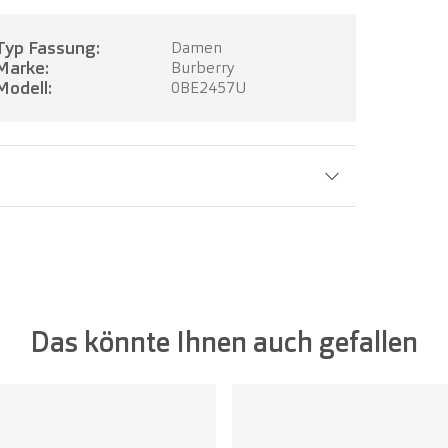
Typ Fassung:
Damen
Marke:
Burberry
Modell:
0BE2457U
Glasbreite:
54 mm
Das könnte Ihnen auch gefallen