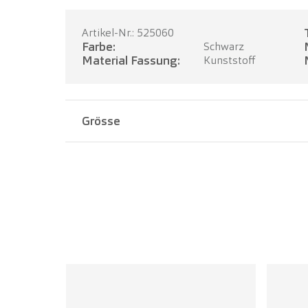
Artikel-Nr.: 525060
Farbe:
Schwarz
Material Fassung:
Kunststoff
Grösse
Stegbreite:
17 mm
Bügellänge:
140 mm