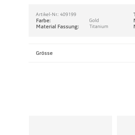
Artikel-Nr.: 409199
Farbe:
Gold
Material Fassung:
Titanium
Grösse
Stegbreite:
16 mm
Bügellänge:
135 mm