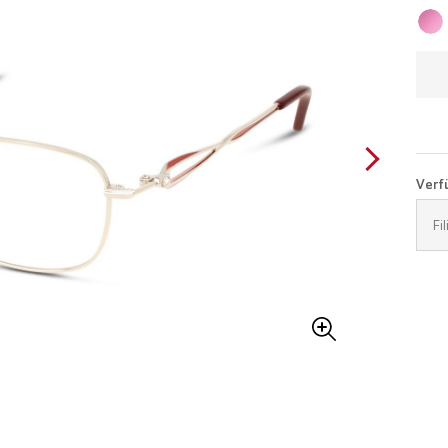
Verfü
Fi