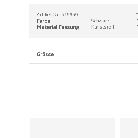
Artikel-Nr.: 516949
Farbe:
Schwarz
Material Fassung:
Kunststoff
Grösse
Stegbreite:
18 mm
Bügellänge:
145 mm