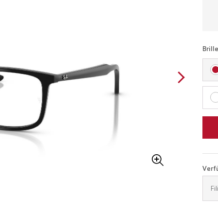
Brill
Verfü
Fi