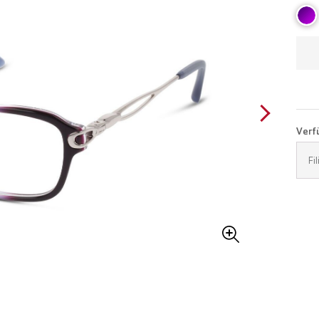
Verfü
Fi