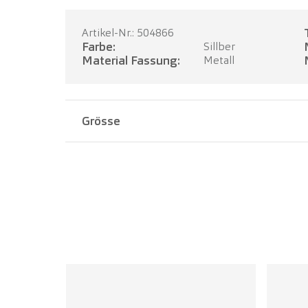
Artikel-Nr.: 504866
Farbe:
Sillber
Material Fassung:
Metall
Grösse
Stegbreite:
17 mm
Bügellänge:
140 mm