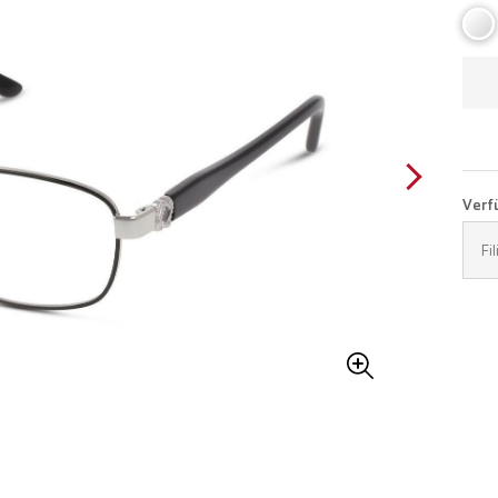
Verfü
Fi