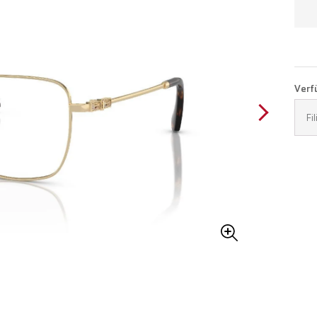
Verfü
Fi