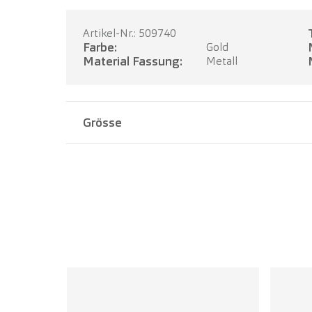
Artikel-Nr.: 509740
Farbe:
Gold
Material Fassung:
Metall
Grösse
Stegbreite:
18 mm
Bügellänge:
140 mm