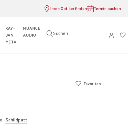
Ihren Optiker finden
Termin buchen
RAY-
NUANCE
Suchen
BAN
AUDIO
META
Favoriten
e :
Schildpatt