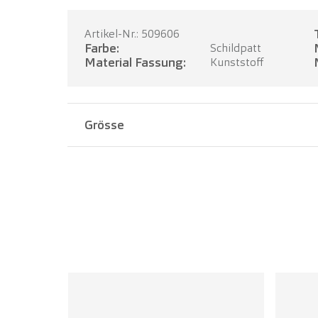
Artikel-Nr.: 509606
Farbe:
Schildpatt
Material Fassung:
Kunststoff
Grösse
Stegbreite:
20 mm
Bügellänge:
145 mm