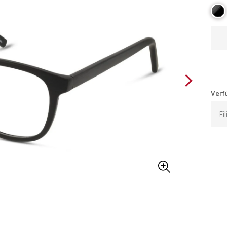
Verfü
Fi