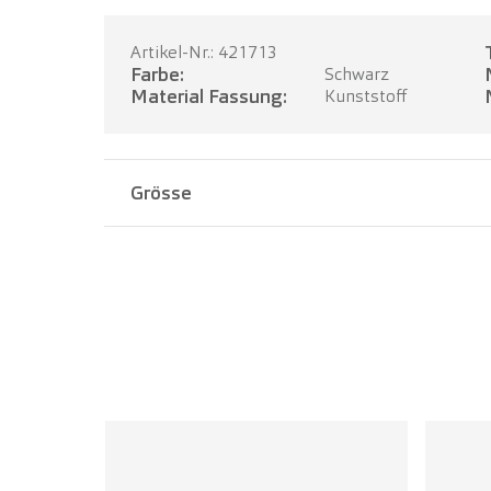
Artikel-Nr.: 421713
Farbe:
Schwarz
Material Fassung:
Kunststoff
Grösse
Stegbreite:
21 mm
Bügellänge:
145 mm