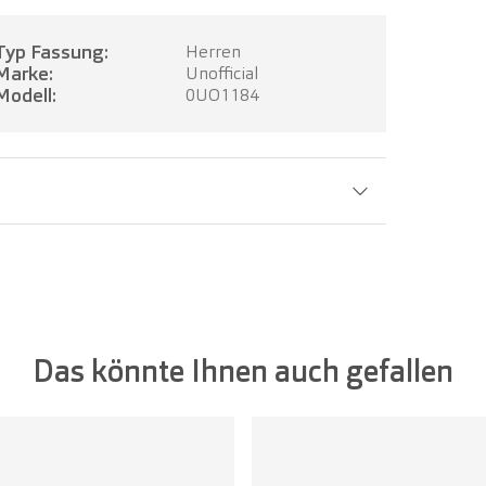
Typ Fassung:
Herren
Marke:
Unofficial
Modell:
0UO1184
Glasbreite:
51 mm
Das könnte Ihnen auch gefallen