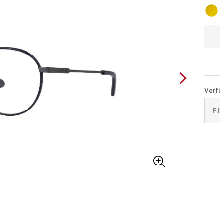
Verfü
Fi