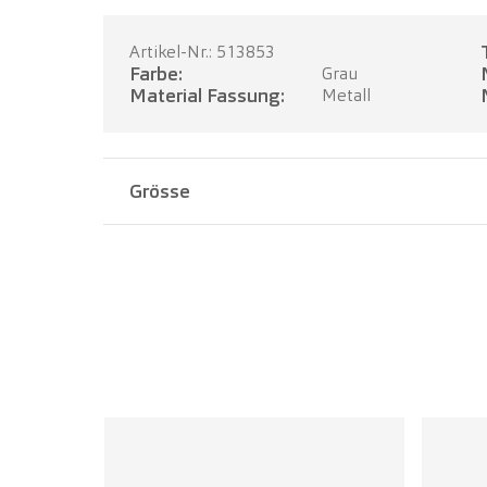
Artikel-Nr.: 513853
Farbe:
Grau
Material Fassung:
Metall
Grösse
Stegbreite:
21 mm
Bügellänge:
145 mm