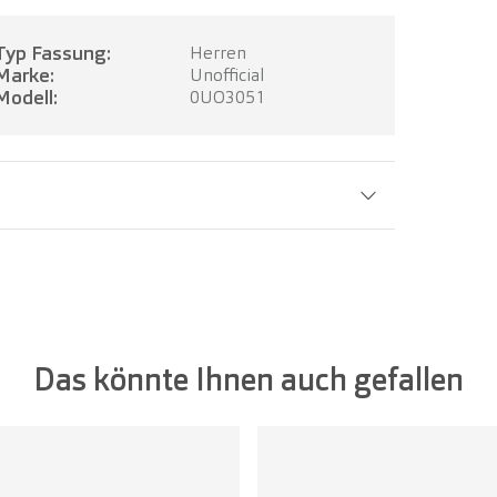
Typ Fassung:
Herren
Marke:
Unofficial
Modell:
0UO3051
Glasbreite:
56 mm
Das könnte Ihnen auch gefallen