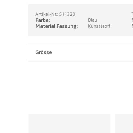
Artikel-Nr.: 511320
Farbe:
Blau
Material Fassung:
Kunststoff
Grösse
Stegbreite:
17 mm
Bügellänge:
140 mm