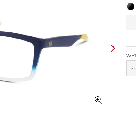
Verfü
Fi