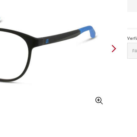
Verfü
Fi