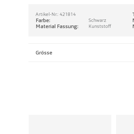
Artikel-Nr.: 421814
Farbe:
Schwarz
Material Fassung:
Kunststoff
Grösse
Stegbreite:
20 mm
Bügellänge:
145 mm