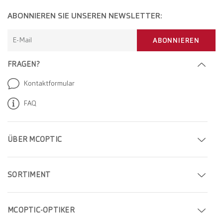
ABONNIEREN SIE UNSEREN NEWSLETTER:
E-Mail
ABONNIEREN
FRAGEN?
Kontaktformular
FAQ
ÜBER MCOPTIC
Termin buchen
SORTIMENT
Filiale finden
Brillen
Unternehmen
MCOPTIC-OPTIKER
Sonnenbrillen
Karriere