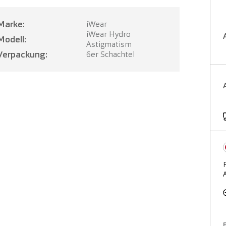
Marke:
iWear
iWear Hydro
Modell:
Astigmatism
Verpackung:
6er Schachtel