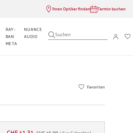
Ihren Optiker finden
Termin buchen
RAY-
NUANCE
Suchen
BAN
AUDIO
META
Favoriten
CHF 41.31