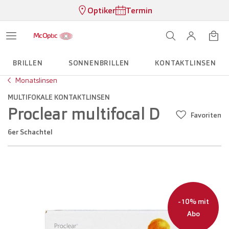
Optiker
Termin
BRILLEN
SONNENBRILLEN
KONTAKTLINSEN
Monatslinsen
MULTIFOKALE KONTAKTLINSEN
Proclear multifocal D
Favoriten
6er Schachtel
-10% mit
Abo