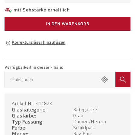
mit Sehstärke erhältlich
IN DEN WARENKORB
Korrekturgläser hinzufügen
Brille in Ihrer Sehstärke
Brille mit Einstärkengläsern
CHF 335.00
Verfügbarkeit in dieser Filiale:
Buchen Sie einen Termin in Ihrer Filiale.
Filiale finden
Brille mit Gleitsichtgläsern
CHF 535.00
Artikel-Nr.: 411823
TERMIN BUCHEN
Glaskategorie:
Kategorie 3
Glasfarbe:
Grau
Typ Fassung:
Damen/Herren
Farbe:
Schildpatt
Marke:
Ray-Ban