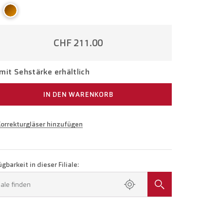
CHF 211.00
mit Sehstärke erhältlich
IN DEN WARENKORB
Korrekturgläser hinzufügen
e in Ihrer Sehstärke
Brille mit Einstärkengläsern
CHF 336.00
gbarkeit in dieser Filiale:
en Sie einen Termin in Ihrer Filiale.
liale finden
Brille mit Gleitsichtgläsern
CHF 536.00