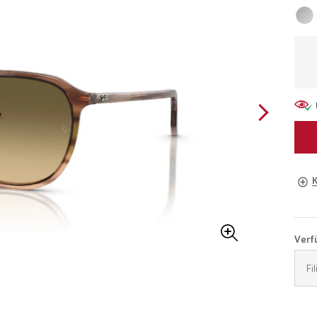
Brill
Verfü
Buch
Fi