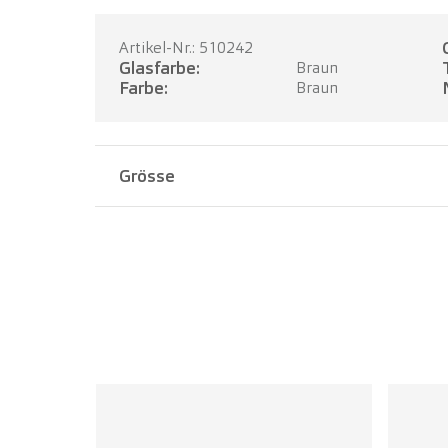
Artikel-Nr.: 510242
Glasfarbe:
Braun
Farbe:
Braun
Grösse
Stegbreite:
20 mm
Bügellänge:
145 mm