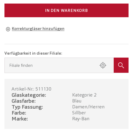
IN DEN WARENKORB
Korrekturgläser hinzufügen
Brille in Ihrer Sehstärke
Brille mit Einstärkengläsern
CHF 348.00
Verfügbarkeit in dieser Filiale:
Buchen Sie einen Termin in Ihrer Filiale.
Filiale finden
Brille mit Gleitsichtgläsern
CHF 548.00
Artikel-Nr.: 511130
TERMIN BUCHEN
Glaskategorie:
Kategorie 2
Glasfarbe:
Blau
Typ Fassung:
Damen/Herren
Farbe:
Sillber
Marke:
Ray-Ban