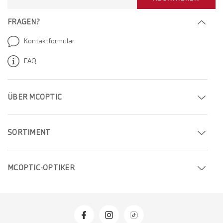
FRAGEN?
Kontaktformular
FAQ
ÜBER MCOPTIC
Termin buchen
SORTIMENT
Filiale finden
Brillen
Unternehmen
MCOPTIC-OPTIKER
Sonnenbrillen
Karriere
Optiker in Genf
Kontaktlinsen
Optiker in Bern
Pflegemittel