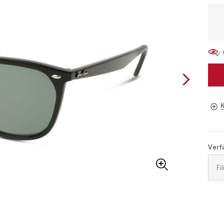
Brill
Verfü
Buch
Fi