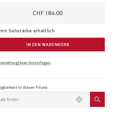
CHF 184.00
mit Sehstärke erhältlich
IN DEN WARENKORB
Korrekturgläser hinzufügen
e in Ihrer Sehstärke
Brille mit Einstärkengläsern
CHF 309.00
gbarkeit in dieser Filiale:
en Sie einen Termin in Ihrer Filiale.
liale finden
Brille mit Gleitsichtgläsern
CHF 509.00
TERMIN BUCHEN