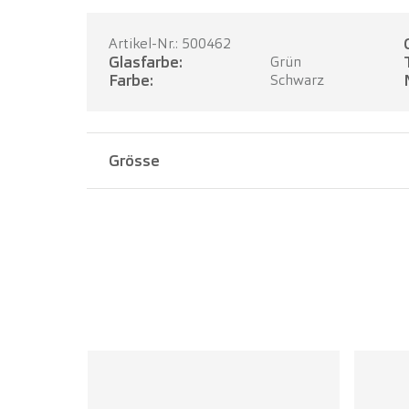
Artikel-Nr.: 500462
Glasfarbe:
Grün
Farbe:
Schwarz
Grösse
Stegbreite:
18 mm
Bügellänge:
145 mm