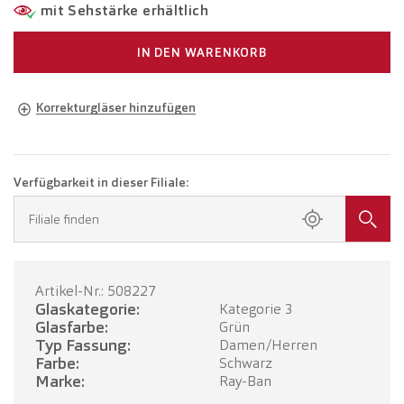
mit Sehstärke erhältlich
IN DEN WARENKORB
Korrekturgläser hinzufügen
Brille in Ihrer Sehstärke
Brille mit Einstärkengläsern
CHF 336.00
Verfügbarkeit in dieser Filiale:
Buchen Sie einen Termin in Ihrer Filiale.
Filiale finden
Brille mit Gleitsichtgläsern
CHF 536.00
Artikel-Nr.: 508227
TERMIN BUCHEN
Glaskategorie:
Kategorie 3
Glasfarbe:
Grün
Typ Fassung:
Damen/Herren
Farbe:
Schwarz
Marke:
Ray-Ban