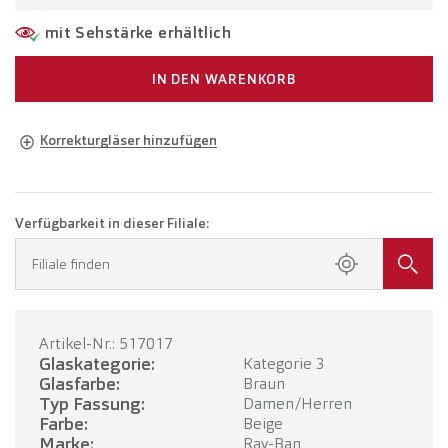
mit Sehstärke erhältlich
IN DEN WARENKORB
Korrekturgläser hinzufügen
Brille in Ihrer Sehstärke
Brille mit Einstärkengläsern
CHF 350.00
Verfügbarkeit in dieser Filiale:
Buchen Sie einen Termin in Ihrer Filiale.
Filiale finden
Brille mit Gleitsichtgläsern
CHF 550.00
Artikel-Nr.: 517017
TERMIN BUCHEN
Glaskategorie:
Kategorie 3
Glasfarbe:
Braun
Typ Fassung:
Damen/Herren
Farbe:
Beige
Marke:
Ray-Ban