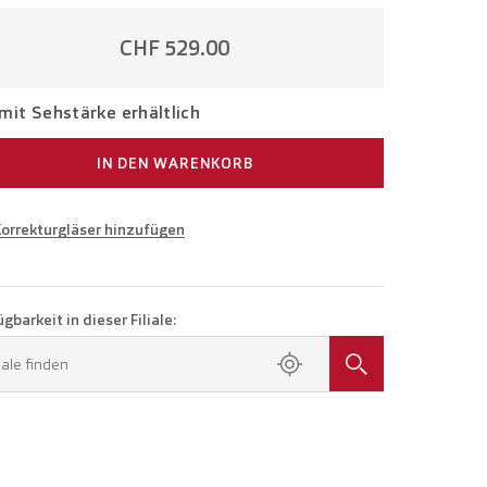
CHF 529.00
mit Sehstärke erhältlich
IN DEN WARENKORB
Korrekturgläser hinzufügen
e in Ihrer Sehstärke
Brille mit Einstärkengläsern
CHF 654.00
gbarkeit in dieser Filiale:
en Sie einen Termin in Ihrer Filiale.
liale finden
Brille mit Gleitsichtgläsern
CHF 854.00
TERMIN BUCHEN