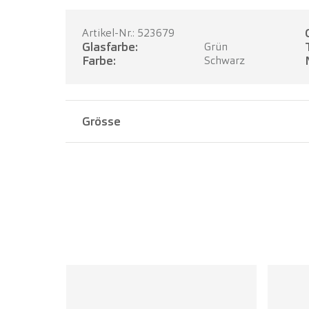
Artikel-Nr.: 523679
Glasfarbe:
Grün
Farbe:
Schwarz
Grösse
Stegbreite:
23 mm
Bügellänge:
150 mm