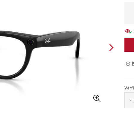
Brill
Verfü
Buch
Fi