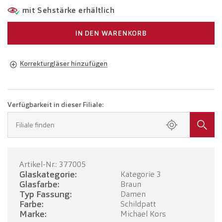
mit Sehstärke erhältlich
IN DEN WARENKORB
Korrekturgläser hinzufügen
Brille in Ihrer Sehstärke
Brille mit Einstärkengläsern
CHF 290.00
Verfügbarkeit in dieser Filiale:
Buchen Sie einen Termin in Ihrer Filiale.
Filiale finden
Brille mit Gleitsichtgläsern
CHF 490.00
Artikel-Nr.: 377005
TERMIN BUCHEN
Glaskategorie:
Kategorie 3
Glasfarbe:
Braun
Typ Fassung:
Damen
Farbe:
Schildpatt
Marke:
Michael Kors